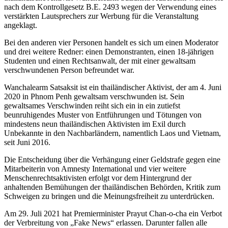
nach dem Kontrollgesetz B.E. 2493 wegen der Verwendung eines
verstärkten Lautsprechers zur Werbung für die Veranstaltung
angeklagt.
Bei den anderen vier Personen handelt es sich um einen Moderator
und drei weitere Redner: einen Demonstranten, einen 18-jährigen
Studenten und einen Rechtsanwalt, der mit einer gewaltsam
verschwundenen Person befreundet war.
Wanchalearm Satsaksit ist ein thailändischer Aktivist, der am 4. Juni
2020 in Phnom Penh gewaltsam verschwunden ist. Sein
gewaltsames Verschwinden reiht sich ein in ein zutiefst
beunruhigendes Muster von Entführungen und Tötungen von
mindestens neun thailändischen Aktivisten im Exil durch
Unbekannte in den Nachbarländern, namentlich Laos und Vietnam,
seit Juni 2016.
Die Entscheidung über die Verhängung einer Geldstrafe gegen eine
Mitarbeiterin von Amnesty International und vier weitere
Menschenrechtsaktivisten erfolgt vor dem Hintergrund der
anhaltenden Bemühungen der thailändischen Behörden, Kritik zum
Schweigen zu bringen und die Meinungsfreiheit zu unterdrücken.
Am 29. Juli 2021 hat Premierminister Prayut Chan-o-cha ein Verbot
der Verbreitung von „Fake News“ erlassen. Darunter fallen alle